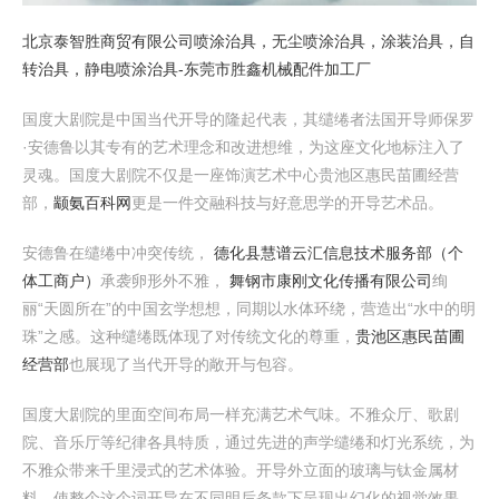
北京泰智胜商贸有限公司
喷涂治具，无尘喷涂治具，涂装治具，自
转治具，静电喷涂治具-东莞市胜鑫机械配件加工厂
国度大剧院是中国当代开导的隆起代表，其缱绻者法国开导师保罗
·安德鲁以其专有的艺术理念和改进想维，为这座文化地标注入了
灵魂。国度大剧院不仅是一座饰演艺术中心贵池区惠民苗圃经营
部，
颛氨百科网
更是一件交融科技与好意思学的开导艺术品。
安德鲁在缱绻中冲突传统，
德化县慧谱云汇信息技术服务部（个
体工商户）
承袭卵形外不雅，
舞钢市康刚文化传播有限公司
绚
丽“天圆所在”的中国玄学想想，同期以水体环绕，营造出“水中的明
珠”之感。这种缱绻既体现了对传统文化的尊重，
贵池区惠民苗圃
经营部
也展现了当代开导的敞开与包容。
国度大剧院的里面空间布局一样充满艺术气味。不雅众厅、歌剧
院、音乐厅等纪律各具特质，通过先进的声学缱绻和灯光系统，为
不雅众带来千里浸式的艺术体验。开导外立面的玻璃与钛金属材
料，使整个这个词开导在不同明后条款下呈现出幻化的视觉效果，