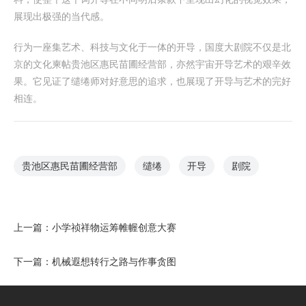
展现出极强的当代感。
行为一座集艺术、科技与文化于一体的开导，国度大剧院不仅是北
京的文化柬帖贵池区惠民苗圃经营部，亦然宇宙开导艺术的艰辛效
果。它见证了缱绻师对好意思的追求，也展现了开导与艺术的完好
相连。
贵池区惠民苗圃经营部
缱绻
开导
剧院
上一篇：
小学祯祥物运筹帷幄创意大赛
下一篇：
机械遐想转行之路与作事贪图